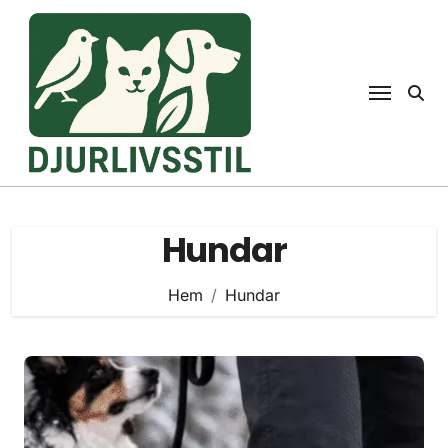
Hoppa
till
innehåll
Hundar
Hem
Hundar