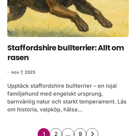
Staffordshire bullterrier: Allt om
rasen
nov 7, 2025
Upptäck staffordshire bullterrier – en lojal
familjehund med engelskt ursprung,
barnvänlig natur och starkt temperament. Läs
om historia, valpköp, hälsa…
Sidnumrering
1
2
…
9