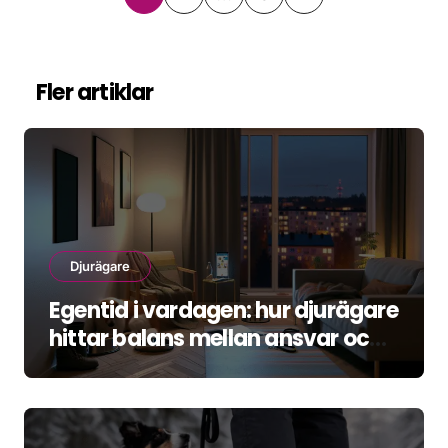
för
inlägg
Fler artiklar
Djurägare
Egentid i vardagen: hur djurägare
hittar balans mellan ansvar och
återhämtning