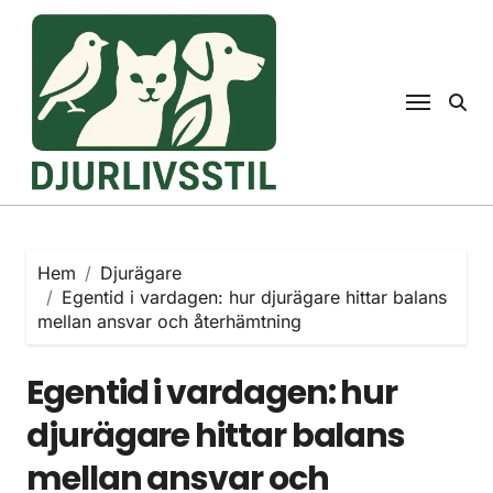
Hoppa
till
innehåll
Hem
Djurägare
Egentid i vardagen: hur djurägare hittar balans
mellan ansvar och återhämtning
Egentid i vardagen: hur
djurägare hittar balans
mellan ansvar och