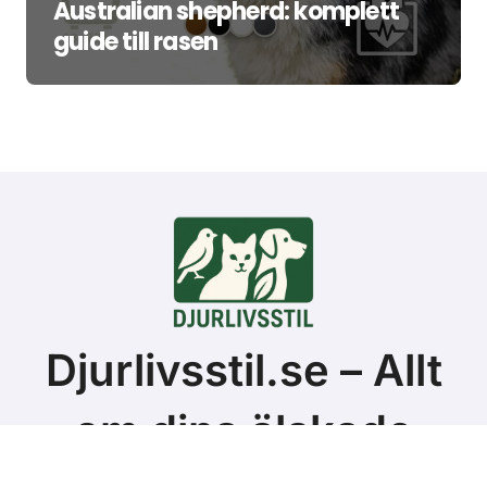
Australian shepherd: komplett
guide till rasen
Djurlivsstil.se – Allt
om dina älskade