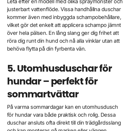
Leta efter en modell med olika spraymönster och
justerbart vattenflöde. Vissa handhållna duschar
kommer även med inbyggda schampobehållare,
vilket gör det enkelt att applicera schampo jämnt
över hela pälsen. En lång slang ger dig frihet att
röra dig runt din hund och nå alla vinklar utan att
behöva flytta på din fyrbenta vän.
5. Utomhusduschar för
hundar – perfekt för
sommartvättar
På varma sommardagar kan en utomhusdusch
för hundar vara både praktisk och rolig. Dessa
duschar ansluts ofta direkt till din trädgårdsslang
och kan monteras på marken eller väggen.