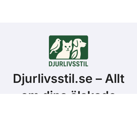
Djurlivsstil.se – Allt
om dina älskade
sällskapsdjur
© 2025