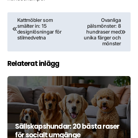
Inläggsnavigering
Kattmöbler som
Ovanliga
smälter in: 15
pälsmönster: 8
designlösningar för
hundraser med
stilmedvetna
unika färger och
mönster
Relaterat inlägg
Sällskapshundar: 20 bästa raser
för socialt umgänge