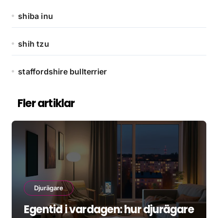
shiba inu
shih tzu
staffordshire bullterrier
Fler artiklar
Djurägare
Egentid i vardagen: hur djurägare