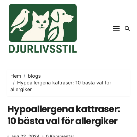
Hoppa
till
innehåll
Hem
blogs
Hypoallergena kattraser: 10 bästa val för
allergiker
Hypoallergena kattraser:
10 bästa val för allergiker
aug 22, 2024
0 Kommentar