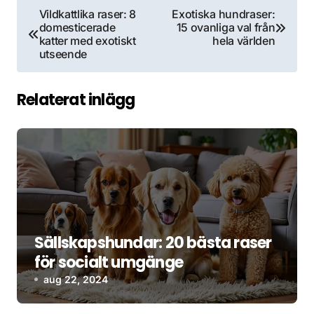
Inläggsnavigering
Vildkattlika raser: 8
Exotiska hundraser:
domesticerade
15 ovanliga val från
katter med exotiskt
hela världen
utseende
Relaterat inlägg
Sällskapshundar: 20 bästa raser
för socialt umgänge
aug 22, 2024