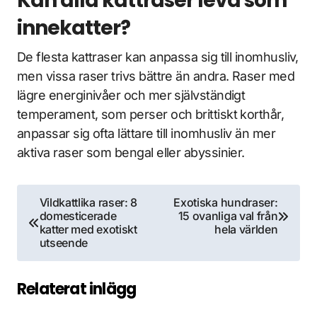
Kan alla kattraser leva som
innekatter?
De flesta kattraser kan anpassa sig till inomhusliv,
men vissa raser trivs bättre än andra. Raser med
lägre energinivåer och mer självständigt
temperament, som perser och brittiskt korthår,
anpassar sig ofta lättare till inomhusliv än mer
aktiva raser som bengal eller abyssinier.
Inläggsnavigering
Vildkattlika raser: 8
Exotiska hundraser:
domesticerade
15 ovanliga val från
katter med exotiskt
hela världen
utseende
Relaterat inlägg