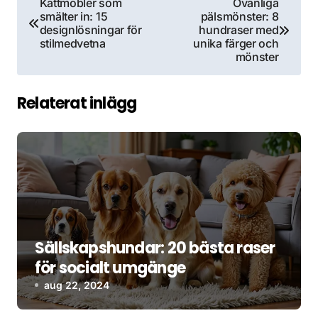
Kattmöbler som
Ovanliga
smälter in: 15
pälsmönster: 8
designlösningar för
hundraser med
stilmedvetna
unika färger och
mönster
Relaterat inlägg
Sällskapshundar: 20 bästa raser
för socialt umgänge
aug 22, 2024