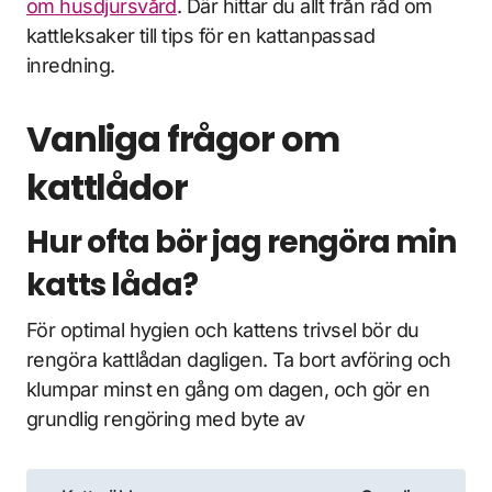
om husdjursvård
. Där hittar du allt från råd om
kattleksaker till tips för en kattanpassad
inredning.
Vanliga frågor om
kattlådor
Hur ofta bör jag rengöra min
katts låda?
För optimal hygien och kattens trivsel bör du
rengöra kattlådan dagligen. Ta bort avföring och
klumpar minst en gång om dagen, och gör en
grundlig rengöring med byte av
Inläggsnavigering