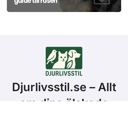
guide till rasen
Djurlivsstil.se – Allt
om dina älskade
sällskapsdjur